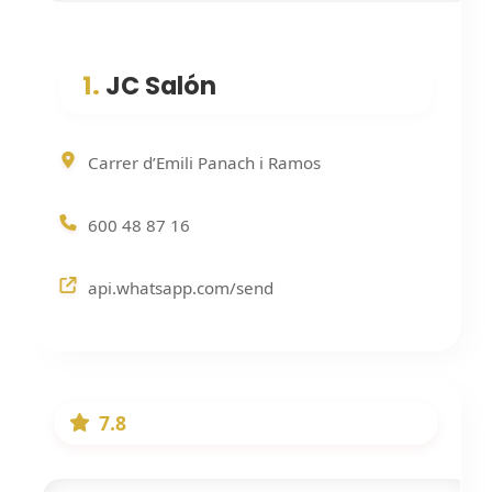
1.
JC Salón
Carrer d’Emili Panach i Ramos
600 48 87 16
api.whatsapp.com/send
7.8