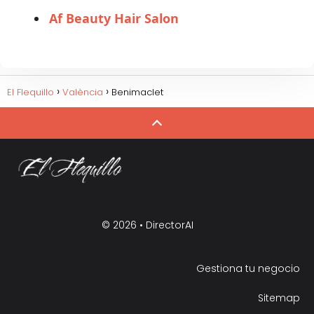
Af Beauty Hair Salon
El Flequillo
València
Benimaclet
© 2026 •
DirectorAI
Gestiona tu negocio
Sitemap