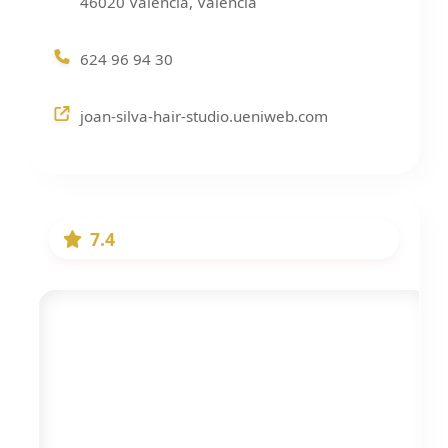
46020 València, Valencia
624 96 94 30
joan-silva-hair-studio.ueniweb.com
7.4