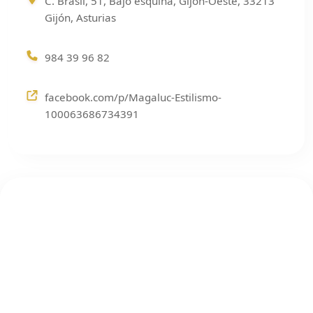
C. Brasil, 51, Bajo esquina, Gijon-Oeste, 33213
Gijón, Asturias
984 39 96 82
facebook.com/p/Magaluc-Estilismo-
100063686734391