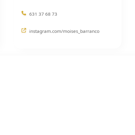
631 37 68 73
instagram.com/moises_barranco