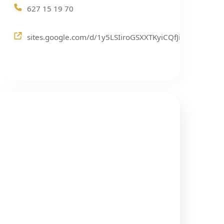
627 15 19 70
sites.google.com/d/1y5LSIiroGSXXTKyiCQfJiwdqzB8OWi