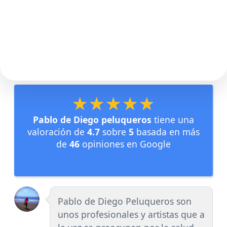
★★★★★
★★★★★
Pablo de Diego peluqueros
tiene una
valoración de
4.7
sobre
5
basada en más
de
46
opiniones en Google
Pablo de Diego Peluqueros son
unos profesionales y artistas que a