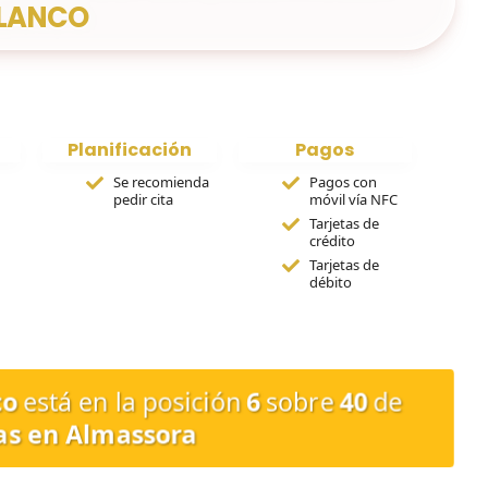
LANCO
Planificación
Pagos
Se recomienda
Pagos con
pedir cita
móvil vía NFC
Tarjetas de
crédito
Tarjetas de
débito
co
está en la posición
6
sobre
40
de
as en Almassora