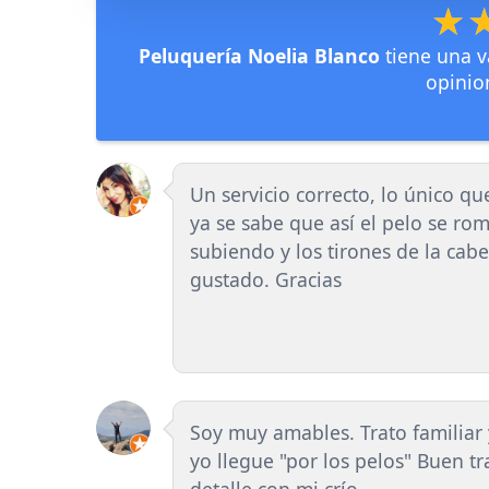
★
★
Peluquería Noelia Blanco
tiene una v
opinio
Un servicio correcto, lo único q
ya se sabe que así el pelo se ro
subiendo y los tirones de la c
gustado. Gracias
Soy muy amables. Trato familia
yo llegue "por los pelos" Buen t