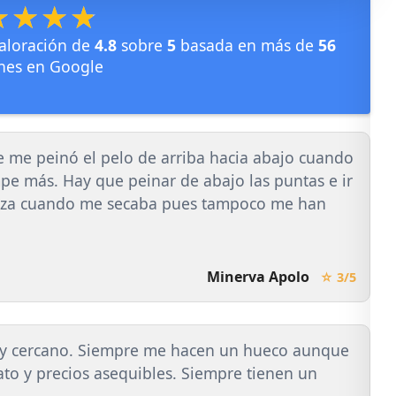
★★★★
★★★★
aloración de
4.8
sobre
5
basada en más de
56
nes en Google
ue me peinó el pelo de arriba hacia abajo cuando
mpe más. Hay que peinar de abajo las puntas e ir
abeza cuando me secaba pues tampoco me han
Minerva Apolo
☆ 3/5
r y cercano. Siempre me hacen un hueco aunque
rato y precios asequibles. Siempre tienen un