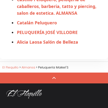
caballeros, barberia, tatto y piercing,
salon de estetica. ALMANSA
Catalán Peluquero
PELUQUERÍA JOSÉ VILLODRE
Alicia Laosa Salón de Belleza
El Flequillo
Almansa
Peluquería Maikel'S