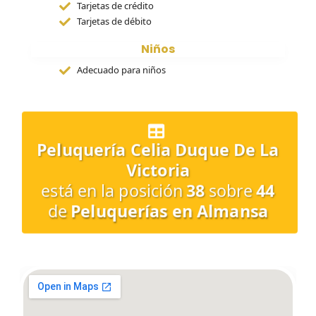
Tarjetas de crédito
Tarjetas de débito
Niños
Adecuado para niños
Peluquería Celia Duque De La
Victoria
está en la posición
38
sobre
44
de
Peluquerías en Almansa