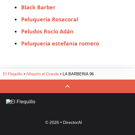
Black Barber
Peluquería Rosacoral
Peludos Rocío Adán
Peluqueria estefania romero
El Flequillo
Alhaurín el Grande
LA BARBERIA 96
© 2026 •
DirectorAI