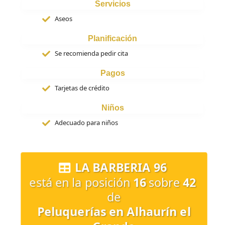
Servicios
Aseos
Planificación
Se recomienda pedir cita
Pagos
Tarjetas de crédito
Niños
Adecuado para niños
LA BARBERIA 96
está en la posición
16
sobre
42
de
Peluquerías en Alhaurín el