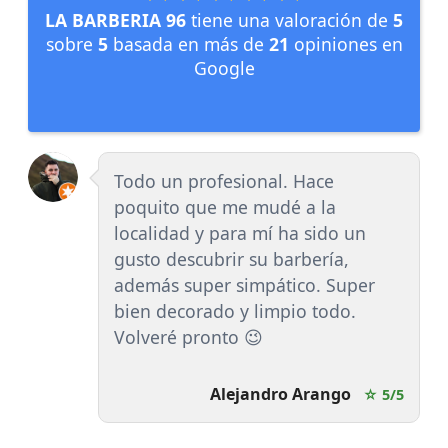
LA BARBERIA 96
tiene una valoración de
5
sobre
5
basada en más de
21
opiniones en
Google
Todo un profesional. Hace
poquito que me mudé a la
localidad y para mí ha sido un
gusto descubrir su barbería,
además super simpático. Super
bien decorado y limpio todo.
Volveré pronto 😉
Alejandro Arango
☆ 5/5