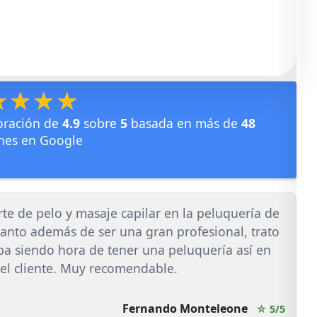
★★★★
★★★★
oración de
4.9
sobre
5
basada en más de
48
nes en Google
te de pelo y masaje capilar en la peluquería de
canto además de ser una gran profesional, trato
 iba siendo hora de tener una peluquería así en
 el cliente. Muy recomendable.
Fernando Monteleone
☆ 5/5