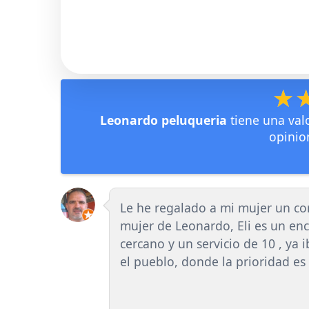
★
★
Leonardo peluqueria
tiene una val
opinio
Le he regalado a mi mujer un cor
mujer de Leonardo, Eli es un en
cercano y un servicio de 10 , ya
el pueblo, donde la prioridad es