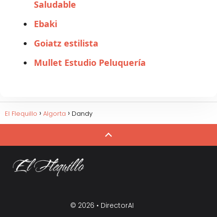
Saludable
Ebaki
Goiatz estilista
Mullet Estudio Peluquería
El Flequillo
Algorta
Dandy
© 2026 •
DirectorAI