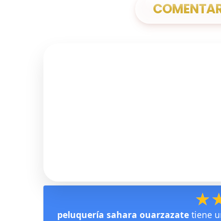
COMENTARI
★
★
peluquería sahara ouarzazate
tiene u