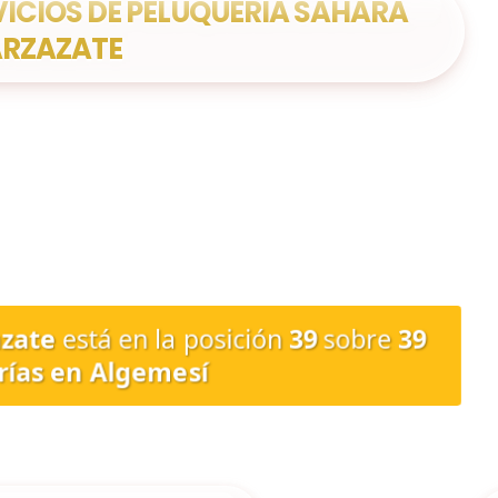
VICIOS DE PELUQUERÍA SAHARA
RZAZATE
azate
está en la posición
39
sobre
39
rías en Algemesí