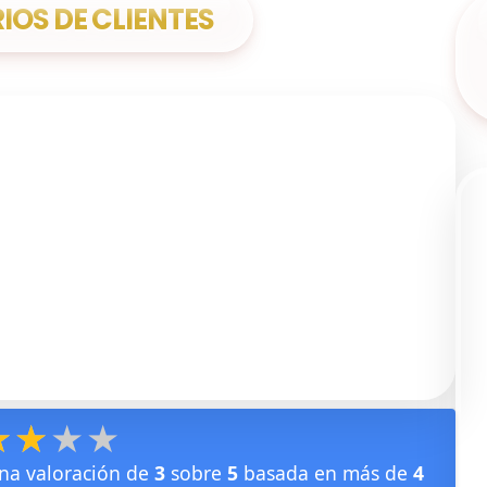
OS DE CLIENTES
★★★★
★★★★
na valoración de
3
sobre
5
basada en más de
4