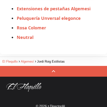
Extensiones de pestañas Algemesi
Peluquería Unversal elegonce
Rosa Colomer
Neutral
El Flequillo
Algemesí
Jordi Roig Estilistas
© 2026 •
DirectorAI