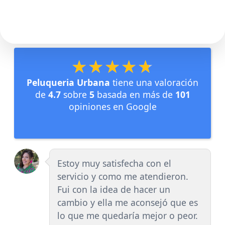
★★★★★
★★★★★
Peluqueria Urbana
tiene una valoración
de
4.7
sobre
5
basada en más de
101
opiniones en Google
Estoy muy satisfecha con el
servicio y como me atendieron.
Fui con la idea de hacer un
cambio y ella me aconsejó que es
lo que me quedaría mejor o peor.