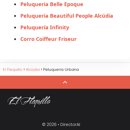
Peluqueria Belle Epoque
Peluqueria Beautiful People Alcúdia
Peluquería Infinity
Corro Coiffeur Friseur
El Flequillo
Alcúdia
Peluqueria Urbana
© 2026 •
DirectorAI