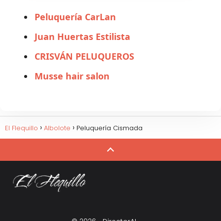
Peluquería CarLan
Juan Huertas Estilista
CRISVÁN PELUQUEROS
Musse hair salon
El Flequillo
Albolote
Peluquería Cismada