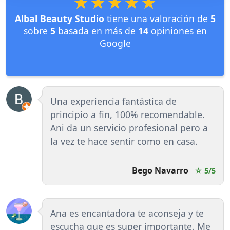
★★★★★
★★★★★
Albal Beauty Studio
tiene una valoración de
5
sobre
5
basada en más de
14
opiniones en
Google
Una experiencia fantástica de
principio a fin, 100% recomendable.
Ani da un servicio profesional pero a
la vez te hace sentir como en casa.
Bego Navarro
☆ 5/5
Ana es encantadora te aconseja y te
escucha que es super importante. Me