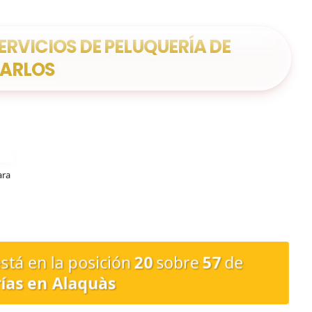
ERVICIOS DE PELUQUERÍA DE
ARLOS
ara
stá en la posición
20
sobre
57
de
ías en Alaquàs