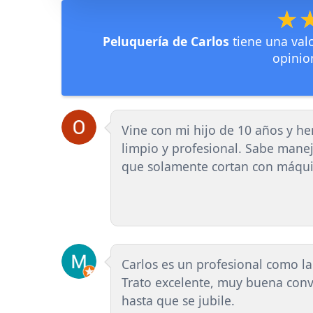
★
★
Peluquería de Carlos
tiene una val
opinio
Vine con mi hijo de 10 años y h
limpio y profesional. Sabe manej
que solamente cortan con máquin
Carlos es un profesional como la
Trato excelente, muy buena conv
hasta que se jubile.