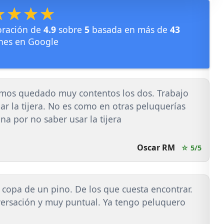
★★★★
★★★★
oración de
4.9
sobre
5
basada en más de
43
nes en Google
emos quedado muy contentos los dos. Trabajo
ar la tijera. No es como en otras peluquerías
a por no saber usar la tijera
Oscar RM
☆ 5/5
 copa de un pino. De los que cuesta encontrar.
ersación y muy puntual. Ya tengo peluquero