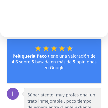
★★★★★
★★★★★
Peluqueria Paco
tiene una valoración de
4.6
sobre
5
basada en más de
5
opiniones
en Google
Súper atento, muy profesional un
trato inmejorable , poco tiempo
de espera entre cliente y cliente.