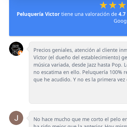
★★
★★
Peluquería Victor
tiene una valoración de
4.7
Goog
Precios geniales, atención al cliente inm
Víctor (el dueño del establecimiento) 
música variada, desde Jazz hasta Pop. L
no escatima en ello. Peluquería 100% 
que he acudido. Y no es la primera vez
No hace mucho que me corto el pelo en 
ha sido mejor que la anterior. Hoy mis