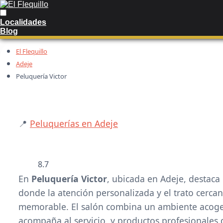
Localidades
Blog
El Flequillo
Adeje
Peluquería Victor
📍
Peluquerías en Adeje
❮
8.7
En
Peluquería Victor
, ubicada en Adeje, destaca 
donde la atención personalizada y el trato cercan
memorable. El salón combina un ambiente acoged
acompaña al servicio, y productos profesionales