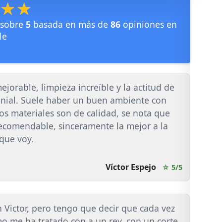
★★★
★★★
sobre
5
basada en más de
86
opiniones en
le
ejorable, limpieza increíble y la actitud de
genial. Suele haber un buen ambiente con
os materiales son de calidad, se nota que
recomendable, sinceramente la mejor a la
 que voy.
Víctor Espejo
☆ 5/5
Victor, pero tengo que decir que cada vez
mo me ha tratado con a un rey, con un corte