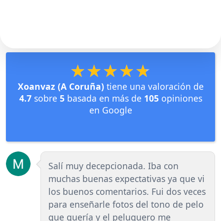
★★★★★
★★★★★
Xoanvaz (A Coruña)
tiene una valoración de
4.7
sobre
5
basada en más de
105
opiniones
en Google
Salí muy decepcionada. Iba con
muchas buenas expectativas ya que vi
los buenos comentarios. Fui dos veces
para enseñarle fotos del tono de pelo
que quería y el peluquero me