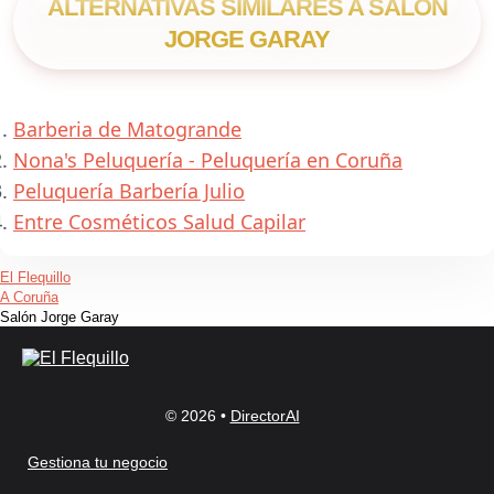
ALTERNATIVAS SIMILARES A SALÓN
JORGE GARAY
Barberia de Matogrande
Nona's Peluquería - Peluquería en Coruña
Peluquería Barbería Julio
Entre Cosméticos Salud Capilar
El Flequillo
A Coruña
Salón Jorge Garay
© 2026 •
DirectorAI
Gestiona tu negocio