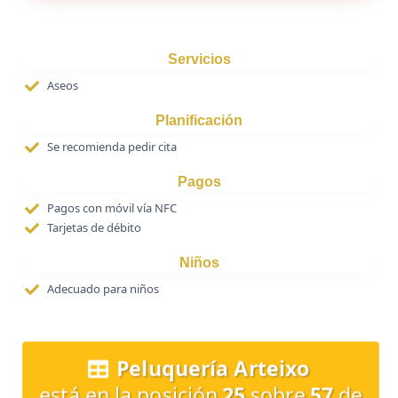
Servicios
Aseos
Planificación
Se recomienda pedir cita
Pagos
Pagos con móvil vía NFC
Tarjetas de débito
Niños
Adecuado para niños
Peluquería Arteixo
está en la posición
25
sobre
57
de